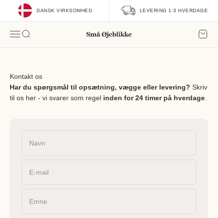
Spring til indhold
DANSK VIRKSOMHED
LEVERING 1-3 HVERDAGE
Små Øjeblikke
KURV
Menu
Søg
Kontakt os
Har du spørgsmål til opsætning, vægge eller levering?
Skriv
til os her - vi svarer som regel
inden for 24 timer på hverdage
.
Navn
E-mail
Emne